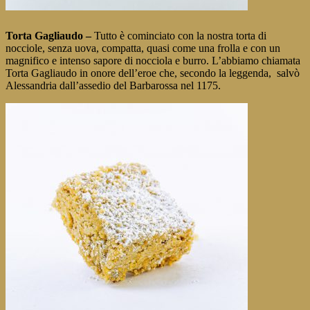
Torta Gagliaudo
–
Tutto è cominciato con la nostra torta di
nocciole, senza uova, compatta, quasi come una frolla e con un
magnifico e intenso sapore di nocciola e burro.
L’abbiamo chiamata
Torta Gagliaudo in onore dell’eroe che, secondo la leggenda, salvò
Alessandria dall’assedio del Barbarossa nel 1175.